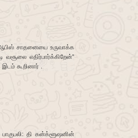
் ஆபிஸ் சாதனையை உருவாக்க
ி வசூலை எதிர்பார்க்கிறேன்”
இடம் கூறினார் .
பாகுபலி: தி கன்க்ளூஷனின்