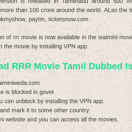
ersion is released in Tamilnadu around 500 t
 more than 100 crore around the world. ALso the tic
ookmyshow, paytm, ticketsnow.com
n of rrr movie is now available in the isaimini mov
h the movie by installing VPN app.
d RRR Movie Tamil Dubbed Isa
isaiminiweda.com
e is blocked in govet
u can unblock by installing the VPN app.
and mark it to some other country.
ni website and you can access all the movies.