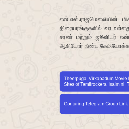
எஸ்.எஸ்.ராஜமௌலியின் மிக
திரையரங்குகளில் வர உள்ளது
சரண் மற்றும் ஜூனியர் என
ஆகியோர் நீண்ட கேமியோக்களி
Theerpugal Virkapadum Movie R
Sites of Tamilrockers, Isaimini, 
Conjuring Telegram Group Link 