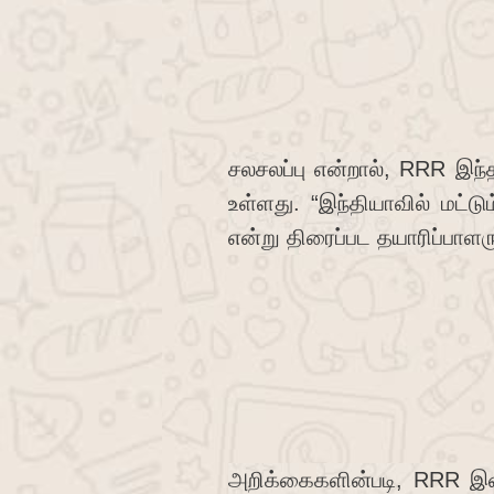
சலசலப்பு என்றால், RRR இ
உள்ளது. “இந்தியாவில் மட்ட
என்று திரைப்பட தயாரிப்பாள
அறிக்கைகளின்படி, RRR இன