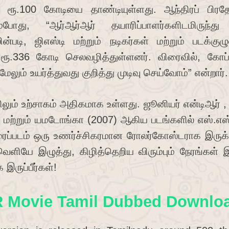
 ரூ.100 கோடியை தாண்டியுள்ளது. ஆந்திரப் பிர
்போது, ​​“ஆர்ஆர்ஆர் தயாரிப்பாளர்களிடமிருந்
்படி, ஜிஎஸ்டி மற்றும் நடிகர்கள் மற்றும் படக்குழ
கு ரூ.336 கோடி செலவழித்துள்ளனர். விரைவில், கோப்
லும் உயர்த்துவது குறித்து முடிவு செய்வோம்” என்றார்.
லும் உற்சாகம் அதிகமாக உள்ளது. ஜூனியர் என்டிஆர் , இத
03) மற்றும் யமடோங்கா (2007) ஆகிய படங்களில் எஸ்
ிரைப்படம் ஒரு உணர்ச்சிகரமான ரோலர்கோஸ்டராக இருக்
ியே இழுத்து, கிழித்தெறிய விரும்பும் நேரங்கள் இருக்க
இருப்பீர்கள்!
 Movie Tamil Dubbed Download