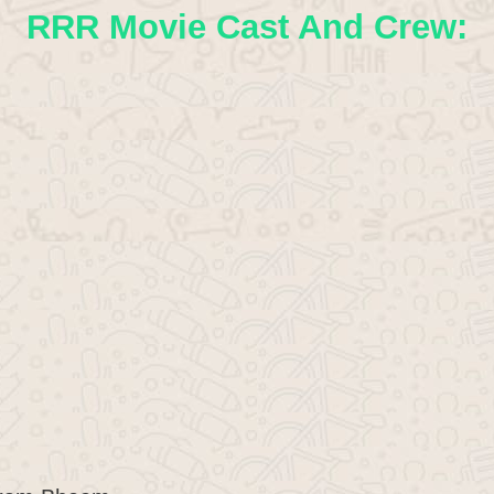
RRR Movie Cast And Crew: