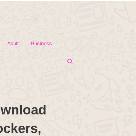
Adult
Business
ownload
ockers,