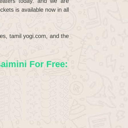
heaters today. and we are
kets is available now in all
ies, tamil yogi.com, and the
imini For Free: