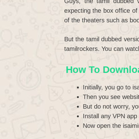
Guys, the tamil dubbed v
expecting the box office of
of the theaters such as b
But the tamil dubbed versio
tamilrockers. You can watc
How To Downloa
Initially, you go to 
Then you see websit
But do not worry, yo
Install any VPN app 
Now open the isaimi