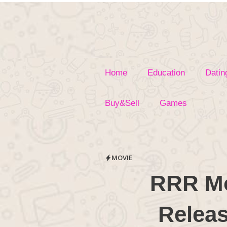
Skip
to
content
Home
Education
Datin
Buy&Sell
Games
MOVIE
RRR Mo
Releas