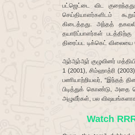
பட்ஜெட்டை விட குறைந்தது
செய்தியாளர்களிடம் கூறும
கிடைத்தது. அந்தத் தகவலின
தயாரிப்பாளர்கள் படத்திற்
திரைப்பட டிக்கெட் விலையை மே
ஆர்ஆர்ஆர் குழுவினர் மத்தியி
1 (2001), சிம்ஹாத்ரி (20
பணியாற்றியவர், “இந்தத் த
பிடித்துக் கொண்டு, அதை வெள
அழுவீர்கள், பல விஷயங்களாக 
Watch RRR