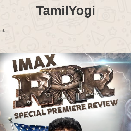
TamilYogi
ink