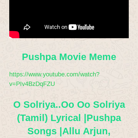
Pushpa Movie Meme
https://www.youtube.com/watch?
v=PIv4BzDqFZU
O Solriya..Oo Oo Solriya
(Tamil) Lyrical |Pushpa
Songs |Allu Arjun,