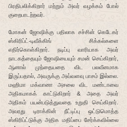
பிரதிபலிக்கிறார் மற்றும் அவர் வழக்கம் போல்
குறைபாடற்றவர்.
மோகன் ஜோஷிக்கு பதிலாக சச்சின் கெடேகர்
ஸ்கிரிப்ட்-டிவீக்கிங் சிக்கல்களை
எதிர்கொள்கிறார். நடிப்பு வாரியாக அவர்
நாடகத்தையும் ஜோஷியையும் சமன் செய்கிறார்,
ஆனால் முந்தையதை விட பலவீனமாக
இருப்பதால், அவருக்கு அவ்வளவு பாசம் இல்லை.
மஹிமா மக்வானா அசலை விட மண்டாவை
அதிகமாகக் காட்டுகிறார் & அதை அவர்
அதிகம் பயன்படுத்துவதை உறுதி செய்கிறார்.
அவரது டிராக்கின் நீட்டிப்பு ஒட்டுமொத்த
ஸ்கிரிப்ட்டுக்கு அதிக மதிப்பை சேர்க்கவில்லை