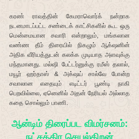
கரண் ராவத்தின் கேமராவொர்க் நன்றாக
நடனமாடப்பட்ட சண்டைக் காட்சிகளில் கூட ஒரு
மென்மையான சவாரி என்றாலும், மங்கலான
வண்ண தீம் திரையில் நிகழும் ஆக்‌ஷனின்
அதிக வீரியத்துடன் கலக்க முடியாத அளவுக்கு
மந்தமானது. மல்ஷி பேட்டர்னுக்கு ரமீஸ் தலால்,
மயூர் ஹர்தாஸ் & அக்‌ஷய் சால்வே போன்ற
சவாலான எதையும் எடிட்டர் பூண்டி நாகி
பெறவில்லை, ஏனெனில் அதன் நேரியல் அல்லாத
கதை சொல்லும் பாணி.
ஆன்டிம் திரைப்பட விமர்சனம்:
நட்சத்திர செயல்திறன்