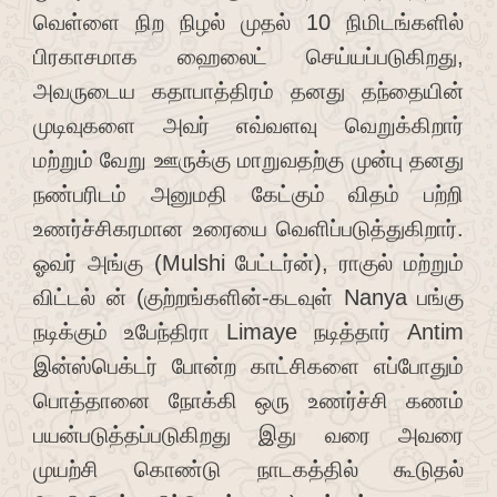
வெள்ளை நிற நிழல் முதல் 10 நிமிடங்களில்
பிரகாசமாக ஹைலைட் செய்யப்படுகிறது,
அவருடைய கதாபாத்திரம் தனது தந்தையின்
முடிவுகளை அவர் எவ்வளவு வெறுக்கிறார்
மற்றும் வேறு ஊருக்கு மாறுவதற்கு முன்பு தனது
நண்பரிடம் அனுமதி கேட்கும் விதம் பற்றி
உணர்ச்சிகரமான உரையை வெளிப்படுத்துகிறார்.
ஓவர் அங்கு (Mulshi பேட்டர்ன்), ராகுல் மற்றும்
விட்டல் ன் (குற்றங்களின்-கடவுள் Nanya பங்கு
நடிக்கும் உபேந்திரா Limaye நடித்தார் Antim
இன்ஸ்பெக்டர் போன்ற காட்சிகளை எப்போதும்
பொத்தானை நோக்கி ஒரு உணர்ச்சி கணம்
பயன்படுத்தப்படுகிறது இது வரை அவரை
முயற்சி கொண்டு நாடகத்தில் கூடுதல்