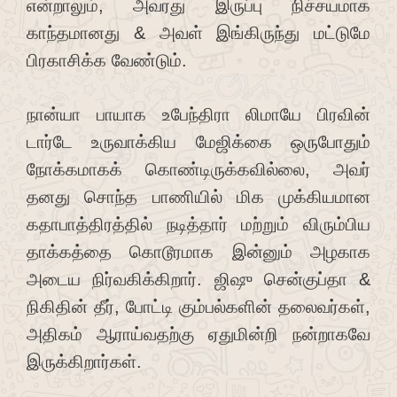
என்றாலும், அவரது இருப்பு நிச்சயமாக
காந்தமானது & அவள் இங்கிருந்து மட்டுமே
பிரகாசிக்க வேண்டும்.
நான்யா பாயாக உபேந்திரா லிமாயே பிரவின்
டார்டே உருவாக்கிய மேஜிக்கை ஒருபோதும்
நோக்கமாகக் கொண்டிருக்கவில்லை, அவர்
தனது சொந்த பாணியில் மிக முக்கியமான
கதாபாத்திரத்தில் நடித்தார் மற்றும் விரும்பிய
தாக்கத்தை கொடூரமாக இன்னும் அழகாக
அடைய நிர்வகிக்கிறார். ஜிஷு சென்குப்தா &
நிகிதின் தீர், போட்டி கும்பல்களின் தலைவர்கள்,
அதிகம் ஆராய்வதற்கு ஏதுமின்றி நன்றாகவே
இருக்கிறார்கள்.