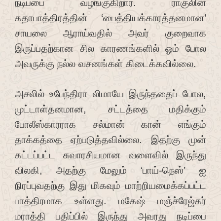
நடிப்பை வழங்குகிறார். ராகுலின்
கதாபாத்திரத்தின் ‘பைத்தியக்காரத்தனமான’
சாயலை ஆராய்வதில் அவர் குறைவாக
இருப்பதற்கான சில காரணங்களில் ஓம் போல
அவருக்கு நல்ல வசனங்கள் கிடைக்கவில்லை.
அசலில் உபேந்திரா லிமாயே இருந்ததைப் போல,
முட்டாள்தனமான, சட்டத்தை மதிக்கும்
போலீஸ்காரராக சல்மான் கான் எங்கும்
தாக்கத்தை ஏற்படுத்தவில்லை. இதற்கு முன்
கட்டப்பட்ட சுவாரசியமான வளைவில் இருந்து
விலகி, அதற்கு மேலும் ‘பாய்-நெஸ்’ ஐ
நிரப்புவதற்கு இது மிகவும் மாற்றியமைக்கப்பட்ட
பாத்திரமாக உள்ளது. மகேஷ் மஞ்ச்ரேஜ்கர்
மராத்தி பதிப்பில் இருந்து அவரது நடிப்பை