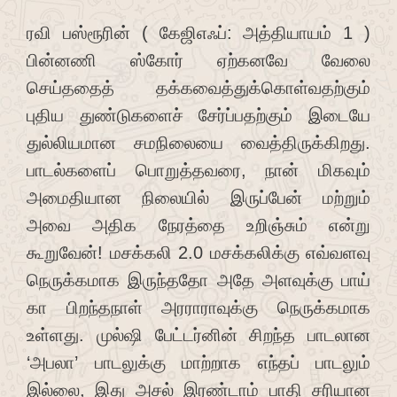
ரவி பஸ்ரூரின் ( கேஜிஎஃப்: அத்தியாயம் 1 )
பின்னணி ஸ்கோர் ஏற்கனவே வேலை
செய்ததைத் தக்கவைத்துக்கொள்வதற்கும்
புதிய துண்டுகளைச் சேர்ப்பதற்கும் இடையே
துல்லியமான சமநிலையை வைத்திருக்கிறது.
பாடல்களைப் பொறுத்தவரை, நான் மிகவும்
அமைதியான நிலையில் இருப்பேன் மற்றும்
அவை அதிக நேரத்தை உறிஞ்சும் என்று
கூறுவேன்! மசக்கலி 2.0 மசக்கலிக்கு எவ்வளவு
நெருக்கமாக இருந்ததோ அதே அளவுக்கு பாய்
கா பிறந்தநாள் அரராராவுக்கு நெருக்கமாக
உள்ளது. முல்ஷி பேட்டர்னின் சிறந்த பாடலான
‘அபலா’ பாடலுக்கு மாற்றாக எந்தப் பாடலும்
இல்லை, இது அசல் இரண்டாம் பாதி சரியான