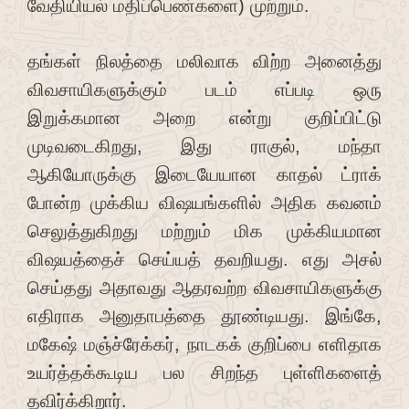
வேதியியல் மதிப்பெண்களை) முற்றும்.
தங்கள் நிலத்தை மலிவாக விற்ற அனைத்து
விவசாயிகளுக்கும் படம் எப்படி ஒரு
இறுக்கமான அறை என்று குறிப்பிட்டு
முடிவடைகிறது, இது ராகுல், மந்தா
ஆகியோருக்கு இடையேயான காதல் ட்ராக்
போன்ற முக்கிய விஷயங்களில் அதிக கவனம்
செலுத்துகிறது மற்றும் மிக முக்கியமான
விஷயத்தைச் செய்யத் தவறியது. எது அசல்
செய்தது அதாவது ஆதரவற்ற விவசாயிகளுக்கு
எதிராக அனுதாபத்தை தூண்டியது. இங்கே,
மகேஷ் மஞ்ச்ரேக்கர், நாடகக் குறிப்பை எளிதாக
உயர்த்தக்கூடிய பல சிறந்த புள்ளிகளைத்
தவிர்க்கிறார்.