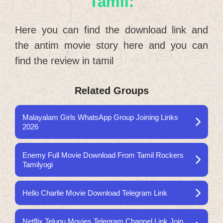
Tamil:
Here you can find the download link and
the antim movie story here and you can
find the review in tamil
Related Groups
Malayalam Girls WhatsApp Group Joining Links
2026
Enemy Full Movie Download From Tamil Rockers
Tamilyogi
Hello Charlie Movie Download Telegram Link
Netflix Telugu Movies Telegram Channel Link Join