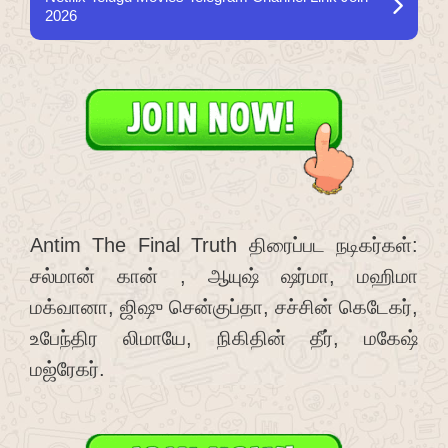
2026
Antim The Final Truth திரைப்பட நடிகர்கள்:
சல்மான் கான் , ஆயுஷ் ஷர்மா, மஹிமா
மக்வானா, ஜிஷு சென்குப்தா, சச்சின் கெடேகர்,
உபேந்திர லிமாயே, நிகிதின் தீர், மகேஷ்
மஜ்ரேகர்.