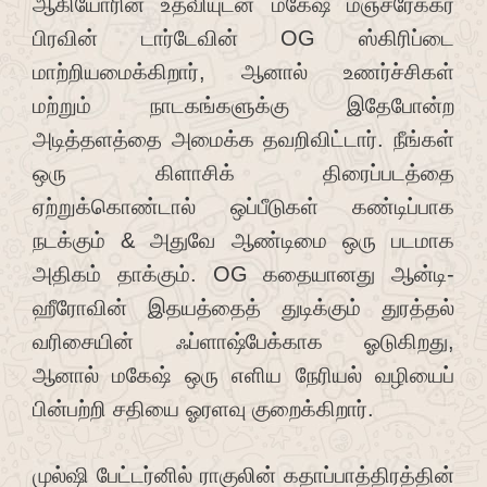
ஆகியோரின் உதவியுடன் மகேஷ் மஞ்ச்ரேக்கர்
பிரவின் டார்டேவின் OG ஸ்கிரிப்டை
மாற்றியமைக்கிறார், ஆனால் உணர்ச்சிகள்
மற்றும் நாடகங்களுக்கு இதேபோன்ற
அடித்தளத்தை அமைக்க தவறிவிட்டார். நீங்கள்
ஒரு கிளாசிக் திரைப்படத்தை
ஏற்றுக்கொண்டால் ஒப்பீடுகள் கண்டிப்பாக
நடக்கும் & அதுவே ஆண்டிமை ஒரு படமாக
அதிகம் தாக்கும். OG கதையானது ஆன்டி-
ஹீரோவின் இதயத்தைத் துடிக்கும் துரத்தல்
வரிசையின் ஃப்ளாஷ்பேக்காக ஓடுகிறது,
ஆனால் மகேஷ் ஒரு எளிய நேரியல் வழியைப்
பின்பற்றி சதியை ஓரளவு குறைக்கிறார்.
முல்ஷி பேட்டர்னில் ராகுலின் கதாப்பாத்திரத்தின்