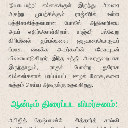
‘நியாயமற்ற’ எல்லைக்குள் இருந்து அவரை
அகற்ற முயற்சிக்கும் ராஜ்வீரில் உள்ள
புத்திசாலித்தனமான போலீஸ் அதிகாரியை
அவர் எதிர்கொள்கிறார். ராஜ்வீர் பல்வேறு
கிரிமினல் கும்பல்களை ஒருவரையொருவர்
மோத வைக்க அவர்களின் ஈகோவுடன்
விளையாடுகிறார். இந்த உத்தி, அரைகுறையாக
இருந்தாலும், ராகுல் போன்ற துரோக
வில்லன்களால் பரப்பப்பட்ட ஊழல் மோசடிகளை
சுத்தம் செய்ய அவருக்கு உதவுகிறது.
ஆன்டிம் திரைப்பட விமர்சனம்:
அபிஜித் தேஷ்பாண்டே, சித்தார்த் சால்வி