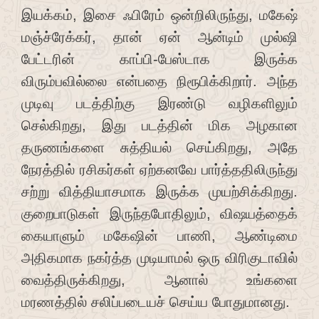
இயக்கம், இசை ஃபிரேம் ஒன்றிலிருந்து, மகேஷ்
மஞ்ச்ரேக்கர், தான் ஏன் ஆன்டிம் முல்ஷி
பேட்டரின் காப்பி-பேஸ்டாக இருக்க
விரும்பவில்லை என்பதை நிரூபிக்கிறார். அந்த
முடிவு படத்திற்கு இரண்டு வழிகளிலும்
செல்கிறது, இது படத்தின் மிக அழகான
தருணங்களை சுத்தியல் செய்கிறது, அதே
நேரத்தில் ரசிகர்கள் ஏற்கனவே பார்த்ததிலிருந்து
சற்று வித்தியாசமாக இருக்க முயற்சிக்கிறது.
குறைபாடுகள் இருந்தபோதிலும், விஷயத்தைக்
கையாளும் மகேஷின் பாணி, ஆண்டிமை
அதிகமாக நகர்த்த முடியாமல் ஒரு விரிகுடாவில்
வைத்திருக்கிறது, ஆனால் உங்களை
மரணத்தில் சலிப்படையச் செய்ய போதுமானது.