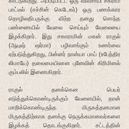
காட்டுகிறது. அப்படிப்பட்ட ஒரு விவசாயி சக்ராம்
பாட்டீல் (சச்சின் கெடேகர்) ஒரு பணக்கார
தொழிலதிபருக்கு விற்ற தனது சொந்த
பண்ணையில் வேலை செய்யும் வேலையை
இழக்கிறார். இது சகாராமின் மகன் ராகுல்
(ஆயுஷ் ஷர்மா) பழிவாங்கும் உணர்வை
ஏற்படுத்துகிறது, பின்னர் நான்யா பாய் (உபேந்திர
லிமாயே) தலைமையிலான புனேவின் கிரிமினல்
கும்பலில் இணைகிறார்.
ராகுல் தனக்கென பெயர்
எடுத்துக்கொண்டிருக்கும் வேளையில், தான்
மாறிக்கொண்டிருந்த மிருகத்தனமான
மிருகத்திற்காக தனக்கு நெருக்கமானவர்களை
இழக்கத் தொடங்குகிறார். சட்டத்தின்