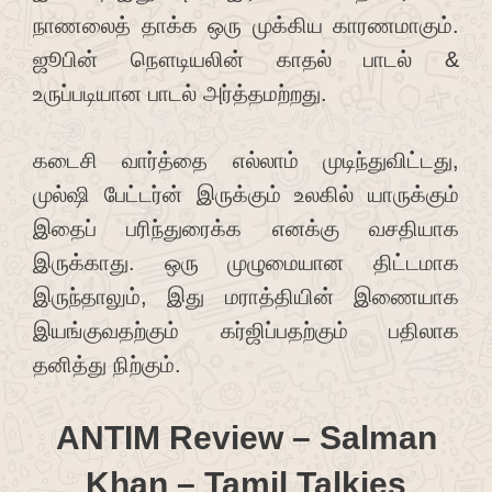
நாணலைத் தாக்க ஒரு முக்கிய காரணமாகும்.
ஜூபின் நௌடியலின் காதல் பாடல் &
உருப்படியான பாடல் அர்த்தமற்றது.
கடைசி வார்த்தை எல்லாம் முடிந்துவிட்டது,
முல்ஷி பேட்டர்ன் இருக்கும் உலகில் யாருக்கும்
இதைப் பரிந்துரைக்க எனக்கு வசதியாக
இருக்காது. ஒரு முழுமையான திட்டமாக
இருந்தாலும், இது மராத்தியின் இணையாக
இயங்குவதற்கும் கர்ஜிப்பதற்கும் பதிலாக
தனித்து நிற்கும்.
ANTIM Review – Salman
Khan – Tamil Talkies