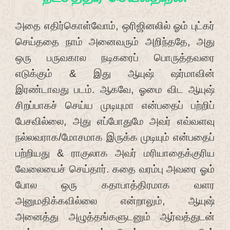
அதை எதிர்கொள்வோம், ஒரிஜினலில் ஓம் புட்கர்
செய்ததை நாம் அனைவரும் அறிந்ததே, அது
ஒரு பருவகால நடிகரைப் பொருத்தவரை
எடுக்கும் & இது ஆயுஷ் ஷர்மாவின்
இரண்டாவது படம். ஆகவே, ஓமை விட ஆயுஷ்
சிறப்பாகச் செய்ய முடியுமா என்பதைப் பற்றிப்
பேசவில்லை, அது எப்போதுமே அவர் எவ்வளவு
நல்லவராக/மோசமாக இருக்க முடியும் என்பதைப்
பற்றியது & ராகுலாக அவர் மரியாதைக்குரிய
வேலையைச் செய்தார். கதை வரம்பு அவரை ஓம்
போல ஒரு கதாபாத்திரமாக வளர
அனுமதிக்கவில்லை என்றாலும், ஆயுஷ்
அனைத்து அழுத்தங்களுடனும் ஆர்வத்துடன்