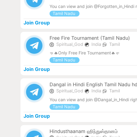
You can view and join @Forgotten_in_Hindi 
Tamil Nadu
Join Group
Free Fire Tournament (Tamil Nadu)
Spiritual_God
India
Tamil
🤜🔥Only Free Fire Tournament🔥🤛
Tamil Nadu
Join Group
Dangal in Hindi English Tamil Nadu h
Spiritual_God
India
Tamil
You can view and join @Dangal_in_Hindi rig
Tamil Nadu
Join Group
Hindusthaanam ஹிந்துஸ்தானம்