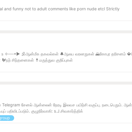
tical and funny not to adult comments like porn nude etcl Strictly
 ✧──•► 🕉️ஆன்மீக தகவல்கள் 🔔ஆலய வரலாறுகள் 🌄கோபுர தரிசனம் 🔱தெய்வ
🐓நற் சிந்தனைகள் 💊மருத்துவ குறிப்புகள்
egram சேனல் ஆன்லைன் நேரடி இலவச பயிற்சி வகுப்பு. நடைபெறும். ஆன்மீ
 பதிவிடப்படும். குழுநிர்வாகி: s.J.சிவகார்த்திக்
group