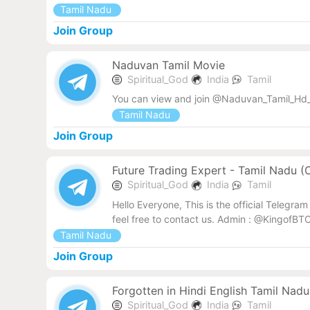
Tamil Nadu
Join Group
Naduvan Tamil Movie
Spiritual_God
India
Tamil
You can view and join @Naduvan_Tamil_Hd_
Tamil Nadu
Join Group
Future Trading Expert - Tamil Nadu (Of
Spiritual_God
India
Tamil
Hello Everyone, This is the official Telegr
feel free to contact us. Admin : @KingofB
Tamil Nadu
Join Group
Forgotten in Hindi English Tamil Na
Spiritual_God
India
Tamil