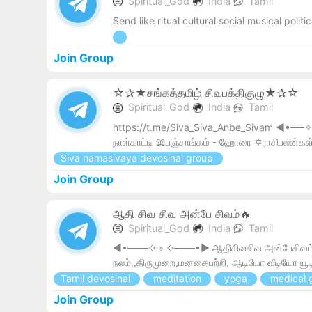
Spiritual_God
India
Tamil
Send like ritual cultural social musical poli
Join Group
☆✰★சங்கத்தமிழ் சிவபக்திகுழு★✰☆
Spiritual_God
India
Tamil
https://t.me/Siva_Siva_Anbe_Sivam ◄•──✧ உ
நாள்காட்டி 📖பஞ்சாங்கம் - ஹோரை ✡️ராசிபலன்கள் 
Siva namasivaya devosinal group
Join Group
ஆதி சிவ சிவ அன்பே சிவம்🔥
Spiritual_God
India
Tamil
◄•───✧ உ ✧───•► ஆதிசிவசிவ அன்பேசிவம் Tel
நலம்,,திருமுறை,மனதைபற்றி, ஆடியோ வீடியோ யூடியுப்
Tamil devosinal
meditation
yoga
medical 
Join Group