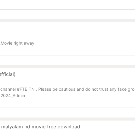
Movie right away.
ficial)
am channel #FTE_TN . Please be cautious and do not trust any fake gro
TC2024_Admin
du malyalam hd movie free download