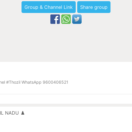
Group & Channel Link
Share group
nnel #Thozil WhatsApp 9600406521
L NADU ♟️