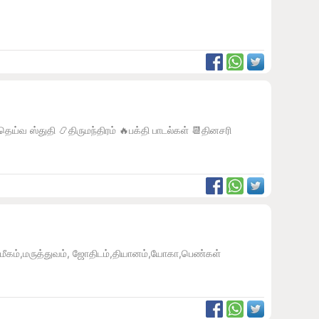
 ஸ்துதி 📿திருமந்திரம் 🔥பக்தி பாடல்கள் 📆தினசரி
கம்,மருத்துவம், ஜோதிடம்,தியானம்,யோகா,பெண்கள்