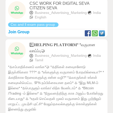
CSC WORK FOR DIGITAL SEVA
CITIZEN SEVA
Business_Advertising_Marketing
India
English
Csc and ll exam pass group
Join Group
1️⃣𝐇𝐄𝐋𝐏𝐈𝐍𝐆 𝐏𝐋𝐀𝐓𝐅𝐎𝐑𝐌* *வருமான
வாய்ப்பு🤝
Business_Advertising_Marketing
India
Tamil
*♨️சம்பாதிக்கலாம் வாங்க*🤝 *♨️நீங்கள் கனவுகளோடு
இருக்கீங்களா ???* ♨️ *உங்களுக்கு வருமானம் போதவில்லையா?* *
♨️எதிர்கால தேவைகளுக்கு என்ன வழி?* *♨️வாருங்கள் உங்கள்
கனவுகள்மெய்பட 💯% நம்பிக்கையான தளம்* ♨️ *இது MLM-ம்
இல்லை* *♨️பொருளும் வாங்க/ விற்க வேண்டாம்* ♨️ *Bitcoin
/Trading -ம் இல்லை* ♨️ *நிறுவனத்திற்கு காசு அனுப்ப போகின்றது
கிடையாது* ♨️ *உதவி செய்வதன் மூலம் வருமானம் இது முற்றிலும்
மாறுபட்ட முயற்சி புரட்சி* மேலும்தகவல்களுக்கு கொள்ளுங்கள்
இணைந்து குழுவில்