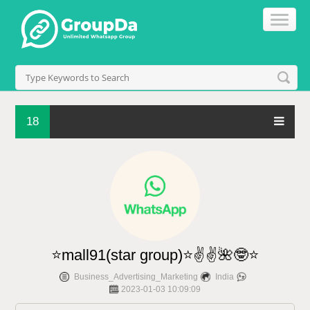
18
⭐mall91(star group)⭐✌️✌️🌺🤓⭐
Business_Advertising_Marketing
India
2023-01-03 10:09:09