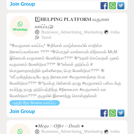
Join Group
1️⃣𝐇𝐄𝐋𝐏𝐈𝐍𝐆 𝐏𝐋𝐀𝐓𝐅𝐎𝐑𝐌 வருமான
வாய்ப்பு🤝
Business_Advertising_Marketing
India
Tamil
*🎯வருமான வாய்ப்பு* 🎯நீங்கள் வாழ்க்கையில் சாதிக்க
நினைப்பவார்களா ???* *🎯பொருள் வாங்காமல் விற்காமல் MLM
இல்லாமல் வருமானம் வேண்டுமா???* 🎯*உதவி செய்வதன் மூலம்
வருமானம் வேண்டுமா???* 🎯*உங்கள் குடும்பம் #
பொருளாதாரத்தில் தன்னிறைவு பெற வேண்டுமா???* 🎯
*வீட்டிலிருந்தபடியே ஒரு நிலையான #வருமானத்தை பெற
வேண்டுமா???* 🎯*நமக்கு பின்னால் நமது #வருமானம் பன்மடங்கு
உயர்ந்து நமது குடும்பத்திற்கு #நிலையாக #வருமானம் வர
வேண்டுமா???* குழுவில் இணைந்து கொள்ளுங்கள்
பகுதி நேர வேலை வாய்ப்பு
Join Group
●𝑀𝑒𝑔𝑎 ⌒𝑂𝑓𝑓𝑒𝑟 ⌒𝐷𝑒𝑎𝑙𝑠 ●
Business_Advertising_Marketing
India