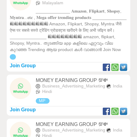
Malayalam
______________ 𝐀𝐦𝐚𝐳𝐨𝐧, 𝐅𝐥𝐢𝐩𝐤𝐚𝐫𝐭, 𝐒𝐡𝐨𝐩𝐬𝐲,
𝐌𝐲𝐧𝐭𝐫𝐚...𝐞𝐭𝐜 , 𝐌𝐞𝐠𝐚 𝐨𝐟𝐟𝐞𝐫 𝐭𝐫𝐞𝐧𝐝𝐢𝐧𝐠 𝐩𝐫𝐨𝐝𝐮𝐜𝐭𝐬 ______________
🛍️🛍️🛍️🛍️🛍️🛍️🛍️🛍️🛍️ Amazon, Flipkart, Shopsy, Myntra जैसे
ऐप्स पर सबसे सस्ते ट्रेंडिंग प्रोडक्ट्स खरीदने के लिए अभी जॉइन करें।
_______________ 🛍️🛍️🛍️🛍️🛍️🛍️🛍️🛍️ amazon, flipkart,
Shopsy, Myntra.. തുടങ്ങിയ app കളിലെ ഏറ്റവും വില
കുറഞ്ഞ Trending ആയ product കൾ വാങ്ങാൻ Join Now
Join Group
MONEY EARNING GROUP 💯💸
Business_Advertising_Marketing
India
Hindi
MP
Join Group
MONEY EARNING GROUP 💯💸
Business_Advertising_Marketing
India
Hindi