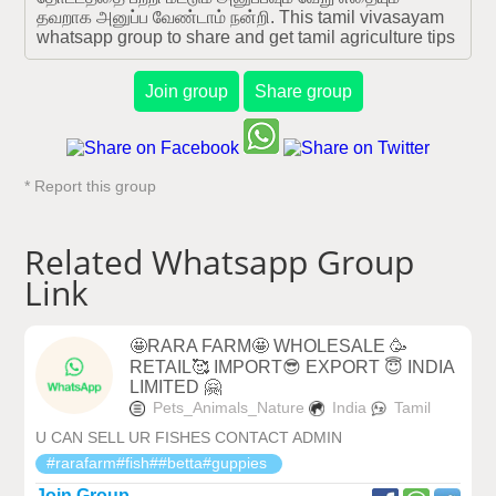
தவறாக அனுப்ப வேண்டாம் நன்றி. This tamil vivasayam 
whatsapp group to share and get tamil agriculture tips
Join group
Share group
* Report this group
Related Whatsapp Group
Link
🤩RARA FARM🤩 WHOLESALE 🥳
RETAIL🥰 IMPORT😎 EXPORT 😇 INDIA
LIMITED 🤗
Pets_Animals_Nature
India
Tamil
U CAN SELL UR FISHES CONTACT ADMIN
#rarafarm#fish##betta#guppies
Join Group