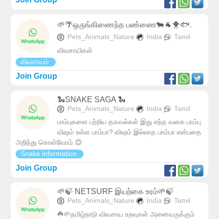
🌱🌴ஒருங்கிணைந்த பண்ணை🐄🐐🐥🐟.
Pets_Animals_Nature
India
Tamil
விவசாயிகள்
விவசாயம்
Join Group
🐍SNAKE SAGA 🐍
Pets_Animals_Nature
India
Tamil
பாம்புகளை பற்றிய தகவல்கள் இது எந்த வகை பாம்பு
விஷம் உள்ள பாம்பா? விஷம் இல்லாத பாம்பா என்பதை
அறிந்து கொள்வோம்.😊
Snake information
Join Group
🌱🍃 NETSURF இயற்கை உரம்🌱🍃
Pets_Animals_Nature
India
Tamil
☘️🌱தமிழ்நாடு விவசாய உறவுகள் அனைவருக்கும்