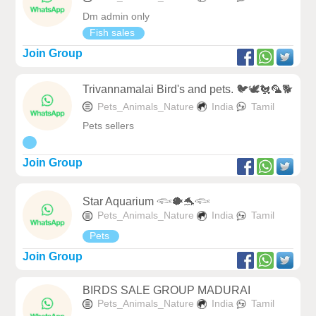
Dm admin only
Fish sales
Join Group
Trivannamalai Bird's and pets. 🐦🕊️🐔🦜🐕
Pets_Animals_Nature
India
Tamil
Pets sellers
Join Group
Star Aquarium 𓆟🐡🐬𓆟
Pets_Animals_Nature
India
Tamil
Pets
Join Group
BIRDS SALE GROUP MADURAI
Pets_Animals_Nature
India
Tamil