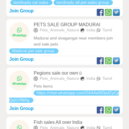
tamilnadu cat sales
tamilnadu all pet sales group
Join Group
PETS SALE GROUP MADURAI
Pets_Animals_Nature
India
Tamil
Madurai and sivagangai near members join
and sale pets
Madurai pet sale group
Join Group
Pegions sale our own☺️
Pets_Animals_Nature
India
Tamil
Pets items
https://chat.whatsapp.com/Gb4AwNDpdZyCg
QqI1VNlXg
Join Group
Fish sales All over India
Pets_Animals_Nature
India
Tamil