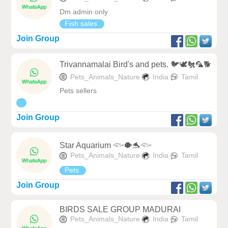
Dm admin only
Fish sales
Join Group
Trivannamalai Bird's and pets. 🐦🕊️🐔🦜🐕
Pets_Animals_Nature
India
Tamil
Pets sellers
Join Group
Star Aquarium 𓆟🐡🐬𓆟
Pets_Animals_Nature
India
Tamil
Pets
Join Group
BIRDS SALE GROUP MADURAI
Pets_Animals_Nature
India
Tamil