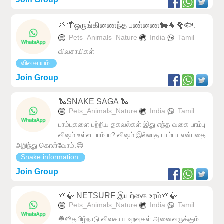
🌱🌴ஒருங்கிணைந்த பண்ணை🐄🐐🐥🐟.
Pets_Animals_Nature
India
Tamil
விவசாயிகள்
விவசாயம்
Join Group
🐍SNAKE SAGA 🐍
Pets_Animals_Nature
India
Tamil
பாம்புகளை பற்றிய தகவல்கள் இது எந்த வகை பாம்பு
விஷம் உள்ள பாம்பா? விஷம் இல்லாத பாம்பா என்பதை
அறிந்து கொள்வோம்.😊
Snake information
Join Group
🌱🍃 NETSURF இயற்கை உரம்🌱🍃
Pets_Animals_Nature
India
Tamil
☘️🌱தமிழ்நாடு விவசாய உறவுகள் அனைவருக்கும்