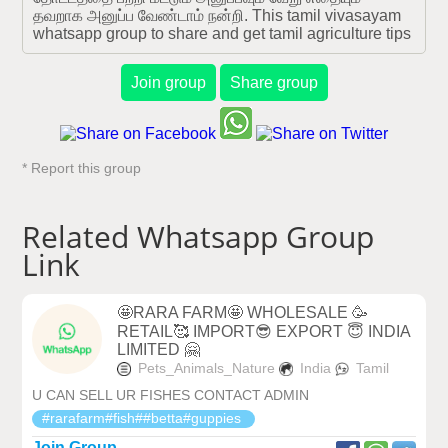
தவறாக அனுப்ப வேண்டாம் நன்றி. This tamil vivasayam 
whatsapp group to share and get tamil agriculture tips
Join group
Share group
* Report this group
Related Whatsapp Group
Link
🤩RARA FARM🤩 WHOLESALE 🥳
RETAIL🥰 IMPORT😎 EXPORT 😇 INDIA
LIMITED 🤗
Pets_Animals_Nature
India
Tamil
U CAN SELL UR FISHES CONTACT ADMIN
#rarafarm#fish##betta#guppies
Join Group