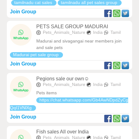
tamilnadu cat sales
tamilnadu all pet sales group
Join Group
PETS SALE GROUP MADURAI
Pets_Animals_Nature
India
Tamil
Madurai and sivagangai near members join
and sale pets
Madurai pet sale group
Join Group
Pegions sale our own☺️
Pets_Animals_Nature
India
Tamil
Pets items
https://chat.whatsapp.com/Gb4AwNDpdZyCg
QqI1VNlXg
Join Group
Fish sales All over India
Pets_Animals_Nature
India
Tamil